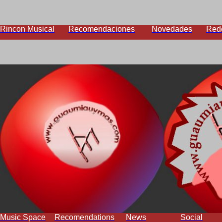
Rincon Musical
Recomendaciones
Novedades
Red
Music Space
Recomendations
News
Social