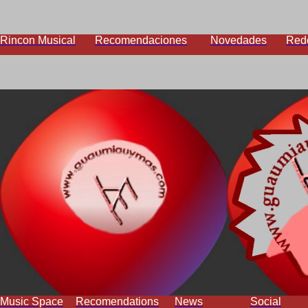
Rincon Musical
Recomendaciones
Novedades
Red
Music Space
Recomendations
News
Social