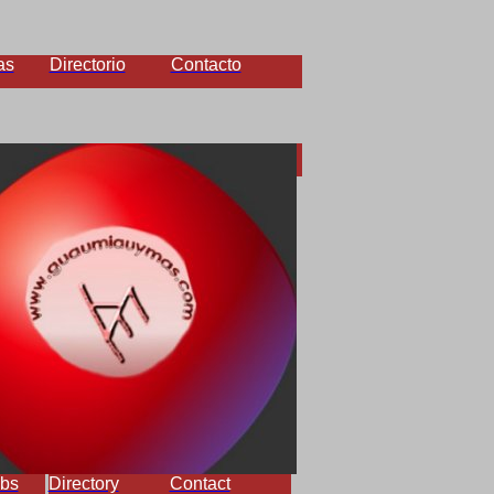
as
Directorio
Contacto
bs
Directory
Contact