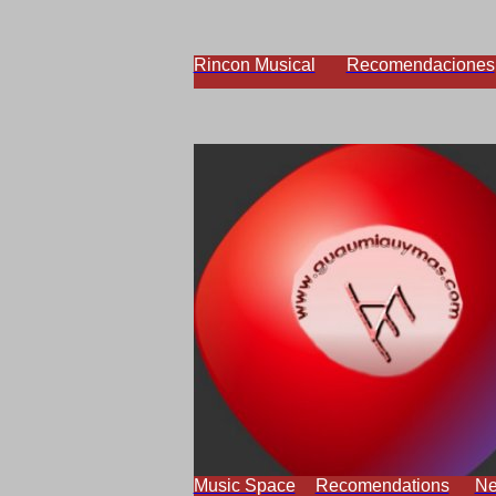
Rincon Musical
Recomendaciones
Music Space
Recomendations
N