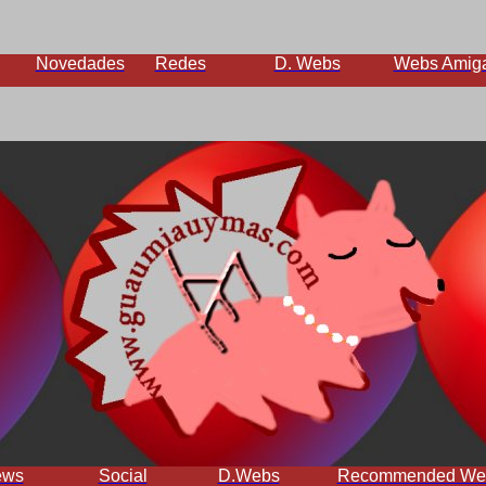
Novedades
Redes
D. Webs
Webs Amig
ews
Social
D.Webs
Recommended We