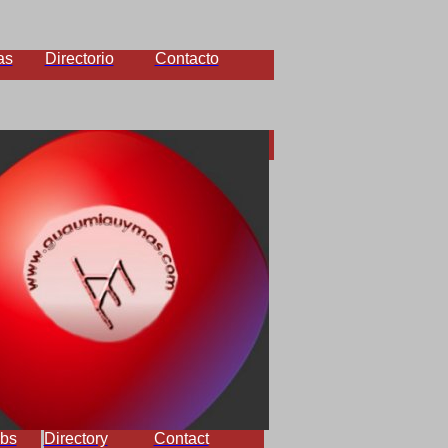
as
Directorio
Contacto
bs
Directory
Contact