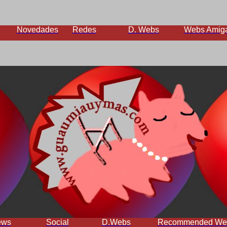
Novedades
Redes
D. Webs
Webs Amig
ews
Social
D.Webs
Recommended We