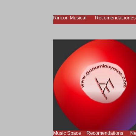
Rincon Musical
Recomendaciones
Music Space
Recomendations
N