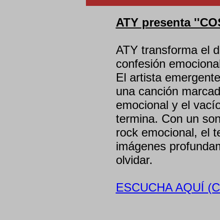
ATY presenta ''C
ATY transforma el d
confesión emocional
El artista emergent
una canción marcada
emocional y el vací
termina. Con un soni
rock emocional, el 
imágenes profundame
olvidar.
ESCUCHA AQUÍ (C