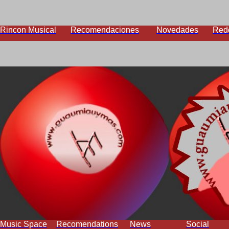
Rincon Musical
Recomendaciones
Novedades
Red
Music Space
Recomendations
News
Social