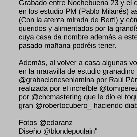
Grabado entre Nochebuena 23 y el d
en los estudio PM (Pablo Milanés) asi
(Con la atenta mirada de Berti) y có
queridos y alimentados por la grand
cuya casa da nombre además a este 
pasado mañana podréis tener.
Además, al volver a casa algunas v
en la maravilla de estudio granadino
@grabacionesenlamina por Raúl Pér
realizada por el increíble @tomipere
por @chcmastering que le dio el toqu
gran @robertocubero_ haciendo dia
Fotos @edaranz
Diseño @blondepoulain"