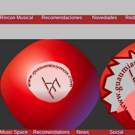
Rincon Musical
Recomendaciones
Novedades
Red
Music Space
Recomendations
News
Social