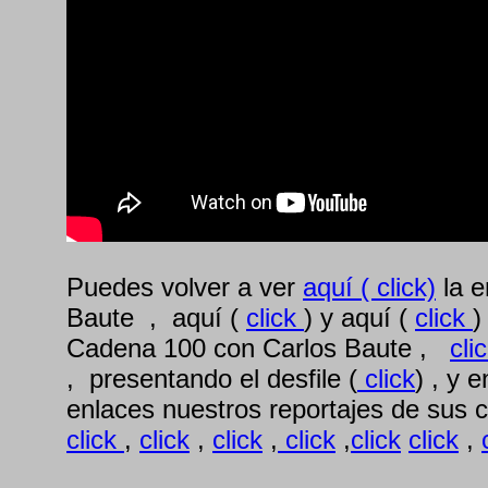
Puedes volver a ver
aquí ( click)
la e
Baute , aquí (
click
) y aquí (
click
)
Cadena 100 con Carlos Baute ,
cli
, presentando el desfile (
click
) , y 
enlaces nuestros reportajes de sus 
click
,
click
,
click
,
click
,
click
click
,