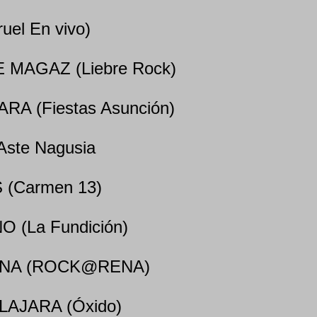
uel En vivo)
 MAGAZ (Liebre Rock)
RA (Fiestas Asunción)
Aste Nagusia
 (Carmen 13)
 (La Fundición)
ONA (ROCK@RENA)
LAJARA (Óxido)