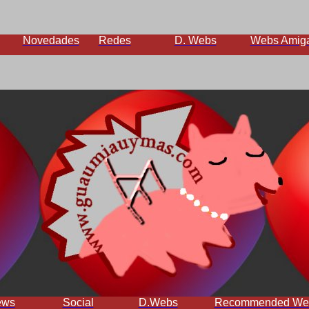
Novedades
Redes
D. Webs
Webs Amig
ews
Social
D.Webs
Recommended We