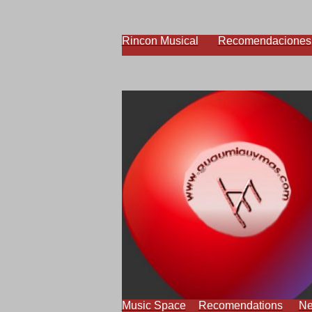
Rincon Musical
Recomendaciones
Music Space
Recomendations
N