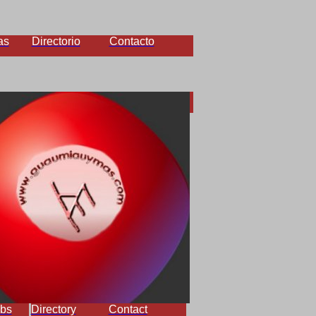
as
Directorio
Contacto
bs
Directory
Contact