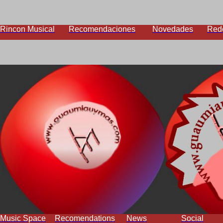
Rincon Musical
Recomendaciones
Novedades
Red
Music Space
Recomendations
News
Social