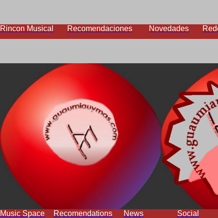
Rincon Musical
Recomendaciones
Novedades
Red
Music Space
Recomendations
News
Social