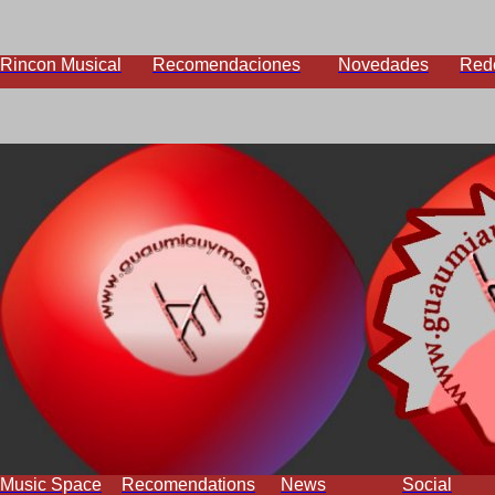
Rincon Musical
Recomendaciones
Novedades
Red
Music Space
Recomendations
News
Social