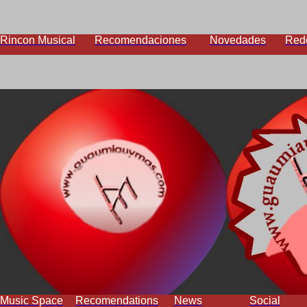
Rincon Musical
Recomendaciones
Novedades
Red
Music Space
Recomendations
News
Social