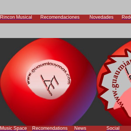
Rincon Musical
Recomendaciones
Novedades
Red
Music Space
Recomendations
News
Social