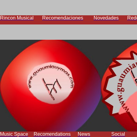
Rincon Musical
Recomendaciones
Novedades
Red
Music Space
Recomendations
News
Social