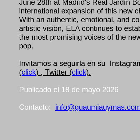
June 28th at Madrid's Real Jardín Bo
international expansion of this new c
With an authentic, emotional, and co
artistic vision, ELA continues to esta
the most promising voices of the new
pop.
Invitamos a seguirla en su Instagra
(
click
) , Twitter (
click
).
Publicado el 18 de mayo 2026
Contacto:
info@guaumiauymas.co