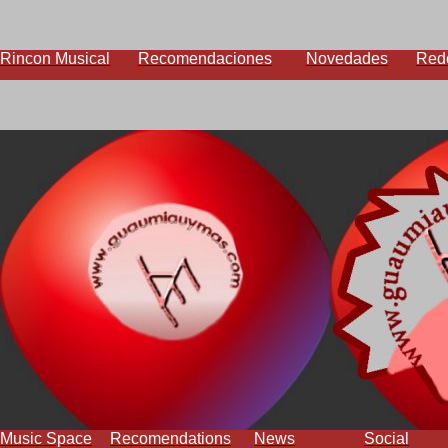
Rincon Musical
Recomendaciones
Novedades
Red
Music Space
Recomendations
News
Social