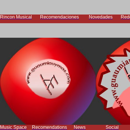
Rincon Musical
Recomendaciones
Novedades
Red
Music Space
Recomendations
News
Social