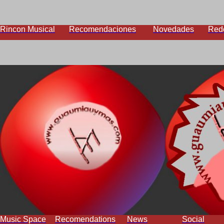
Rincon Musical
Recomendaciones
Novedades
Red
Music Space
Recomendations
News
Social