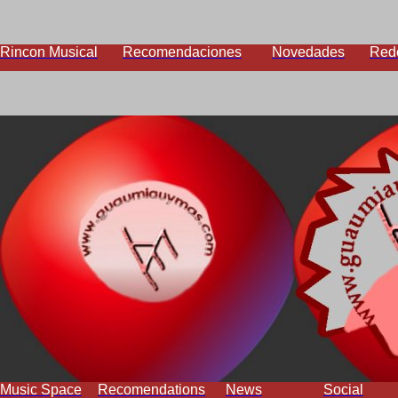
Rincon Musical
Recomendaciones
Novedades
Red
Music Space
Recomendations
News
Social