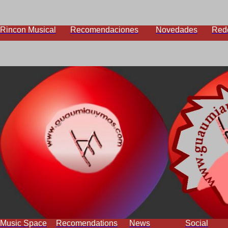
Rincon Musical
Recomendaciones
Novedades
Red
Music Space
Recomendations
News
Social