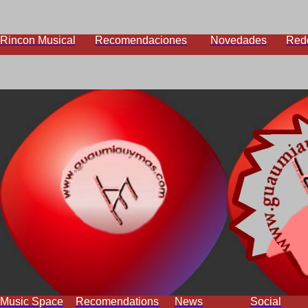
Rincon Musical
Recomendaciones
Novedades
Red
Music Space
Recomendations
News
Social