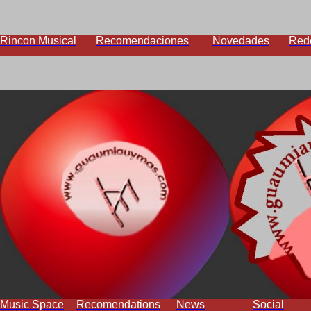
Rincon Musical
Recomendaciones
Novedades
Red
Music Space
Recomendations
News
Social