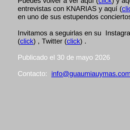
Puedes volver a ver aquí (
click
) y aq
entrevistas con KNARIAS y aquí (
cli
en uno de sus estupendos concierto
Invitamos a seguirlas en su Instag
(
click
) , Twitter (
click
) .
Publicado el 30 de mayo 2026
Contacto:
info@guaumiauymas.co