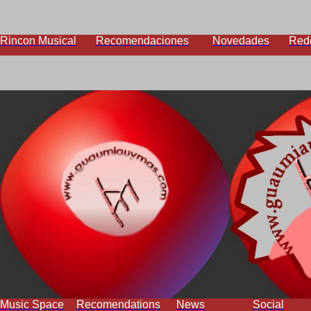
Rincon Musical
Recomendaciones
Novedades
Red
Music Space
Recomendations
News
Social