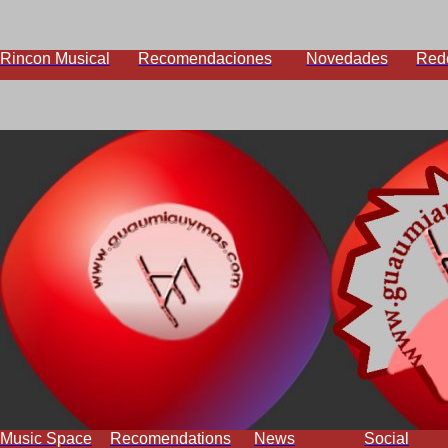
Rincon Musical
Recomendaciones
Novedades
Red
Music Space
Recomendations
News
Social