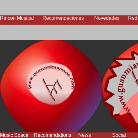
Rincon Musical
Recomendaciones
Novedades
Red
Music Space
Recomendations
News
Social