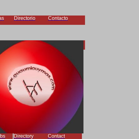
as
Directorio
Contacto
bs
Directory
Contact