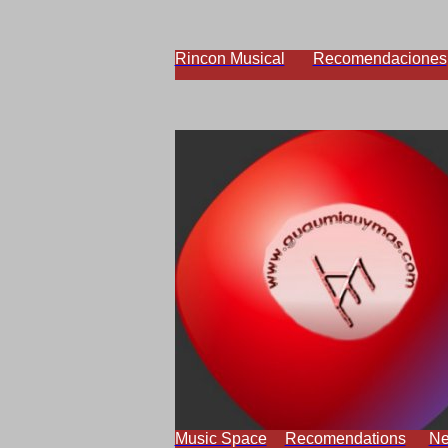
Rincon Musical
Recomendaciones
Music Space
Recomendations
N