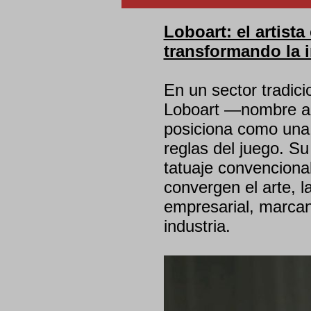
Loboart: el artist
transformando la in
En un sector tradici
Loboart —nombre ar
posiciona como una 
reglas del juego. S
tatuaje convencional
convergen el arte, la
empresarial, marcan
industria.