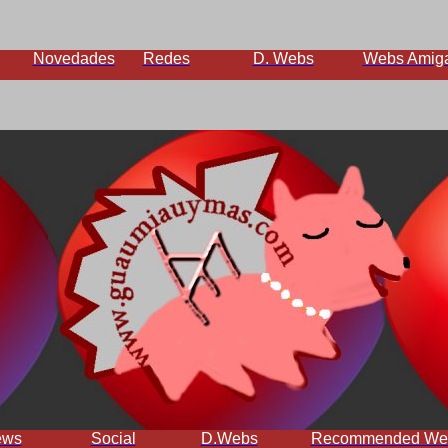
Novedades
Redes
D. Webs
Webs Amig
ews
Social
D.Webs
Recommended We