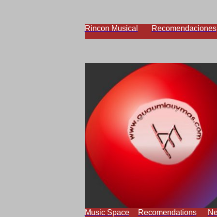
Rincon Musical
Recomendaciones
Music Space
Recomendations
N