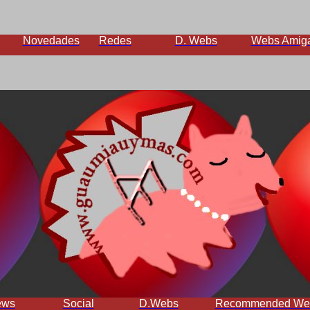
Novedades
Redes
D. Webs
Webs Amig
ews
Social
D.Webs
Recommended We