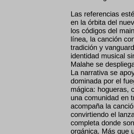
Las referencias est
en la órbita del nue
los códigos del mai
línea, la canción c
tradición y vanguar
identidad musical sin
Malahe se desplieg
La narrativa se apo
dominada por el fueg
mágica: hogueras, c
una comunidad en tr
acompaña la canción,
convirtiendo el lanz
completa donde son
orgánica. Más que u