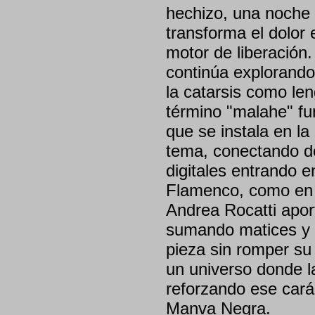
hechizo, una noche 
transforma el dolor 
motor de liberación
continúa explorando
la catarsis como leng
término "malahe" fu
que se instala en la
tema, conectando de
digitales entrando 
Flamenco, como en e
Andrea Rocatti apor
sumando matices y a
pieza sin romper su
un universo donde la
reforzando ese carác
Manva Negra.