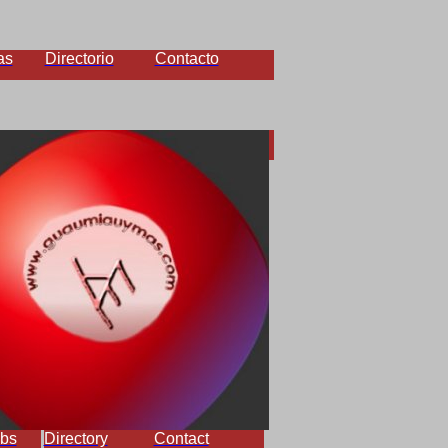
as
Directorio
Contacto
bs
Directory
Contact