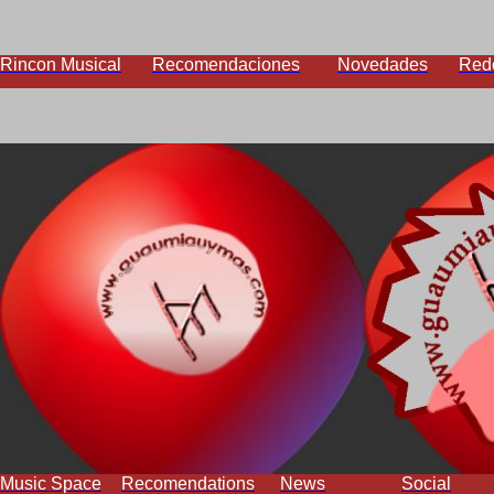
Rincon Musical
Recomendaciones
Novedades
Red
Music Space
Recomendations
News
Social