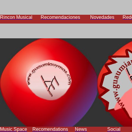
Rincon Musical
Recomendaciones
Novedades
Red
Music Space
Recomendations
News
Social