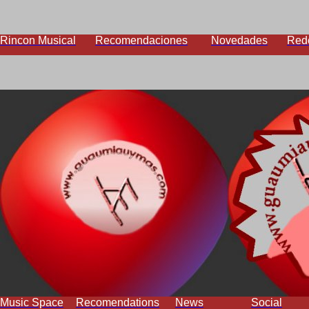
Rincon Musical
Recomendaciones
Novedades
Red
Music Space
Recomendations
News
Social