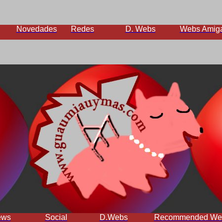
Novedades
Redes
D. Webs
Webs Amig
ews
Social
D.Webs
Recommended We