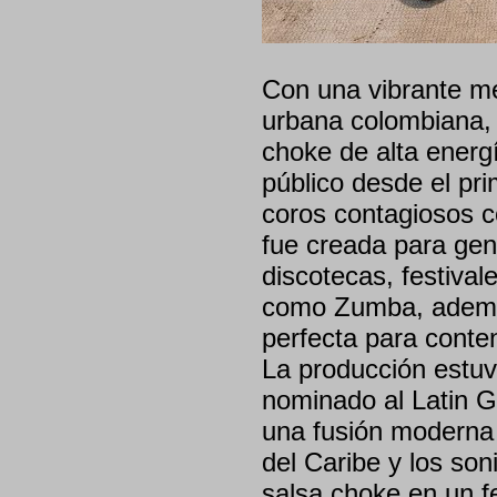
Con una vibrante me
urbana colombiana,
choke de alta energí
público desde el pr
coros contagiosos c
fue creada para gene
discotecas, festival
como Zumba, además
perfecta para conten
La producción estuv
nominado al Latin G
una fusión moderna y
del Caribe y los so
salsa choke en un f