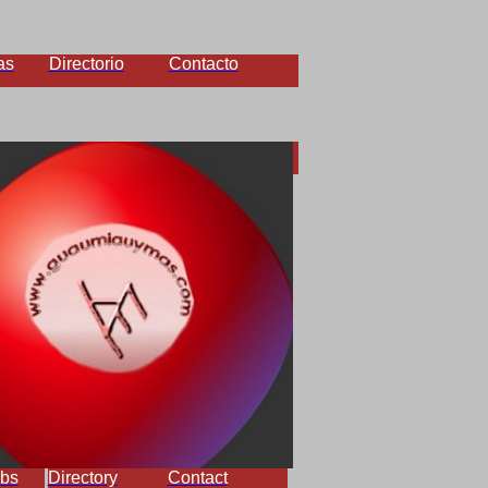
as
Directorio
Contacto
bs
Directory
Contact