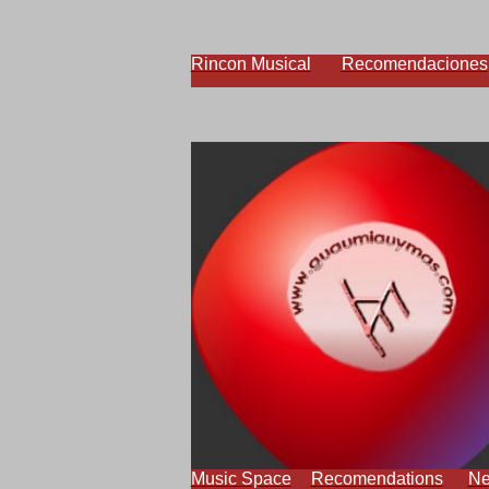
Rincon Musical
Recomendaciones
Music Space
Recomendations
N