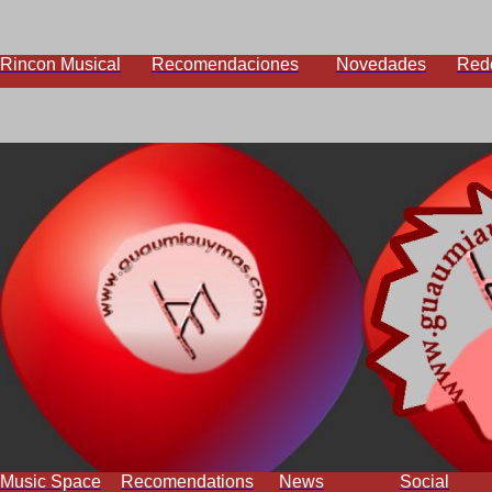
Rincon Musical
Recomendaciones
Novedades
Red
Music Space
Recomendations
News
Social