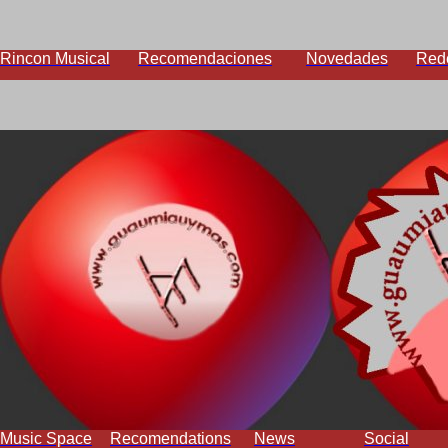
Rincon Musical
Recomendaciones
Novedades
Red
Music Space
Recomendations
News
Social