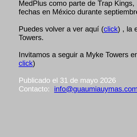
MedPlus como parte de Trap Kings,
fechas en México durante septiembre
Puedes volver a ver aquí (
click
) , la
Towers.
Invitamos a seguir a Myke Towers e
click
)
Publicado el 31 de mayo 2026
Contacto:
info@guaumiauymas.co