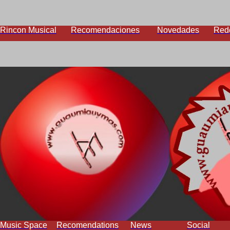
Rincon Musical
Recomendaciones
Novedades
Red
Music Space
Recomendations
News
Social