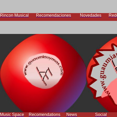
Rincon Musical
Recomendaciones
Novedades
Red
Music Space
Recomendations
News
Social