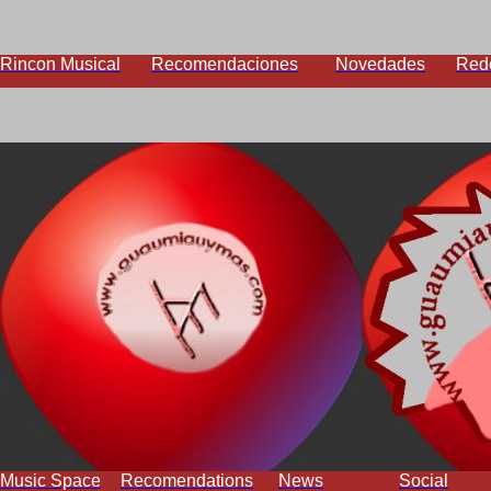
Rincon Musical
Recomendaciones
Novedades
Red
Music Space
Recomendations
News
Social