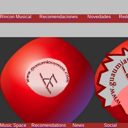
Rincon Musical
Recomendaciones
Novedades
Red
Music Space
Recomendations
News
Social