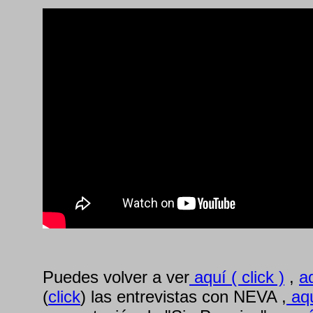
Puedes volver a ver
aquí ( click )
,
aq
(
click
) las entrevistas con NEVA ,
aqu