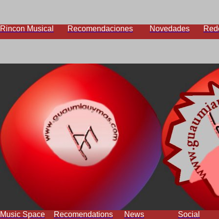
Rincon Musical
Recomendaciones
Novedades
Red
Music Space
Recomendations
News
Social