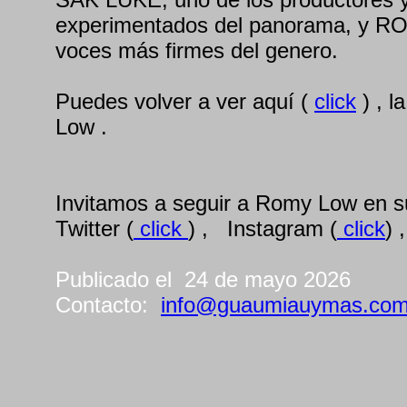
experimentados del panorama, y R
voces más firmes del genero.
Puedes volver a ver aquí (
click
) , l
Low .
Invitamos a seguir a Romy Low en su
Twitter (
click
) , Instagram (
click
) 
Publicado el 24 de mayo 2026
Contacto:
info@guaumiauymas.co