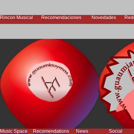
Rincon Musical
Recomendaciones
Novedades
Red
Music Space
Recomendations
News
Social