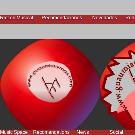
Rincon Musical
Recomendaciones
Novedades
Red
Music Space
Recomendations
News
Social