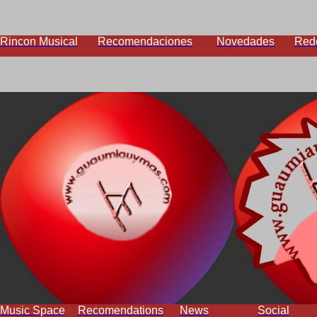
Rincon Musical
Recomendaciones
Novedades
Red
Music Space
Recomendations
News
Social