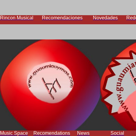
Rincon Musical
Recomendaciones
Novedades
Red
Music Space
Recomendations
News
Social