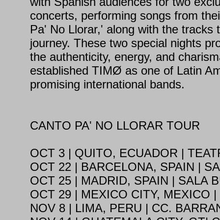
with Spanish audiences for two exclu
concerts, performing songs from thei
Pa' No Llorar,' along with the tracks 
journey. These two special nights p
the authenticity, energy, and charis
established TIMØ as one of Latin Am
promising international bands.
CANTO PA' NO LLORAR TOUR
OCT 3 | QUITO, ECUADOR | TEA
OCT 22 | BARCELONA, SPAIN | S
OCT 25 | MADRID, SPAIN | SALA 
OCT 29 | MEXICO CITY, MEXICO 
NOV 8 | LIMA, PERU | CC. BARR