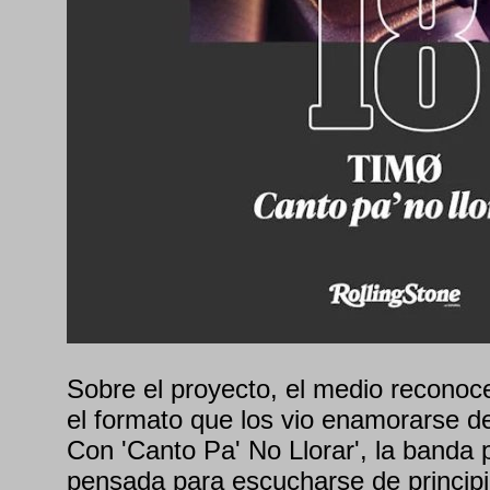
Sobre el proyecto, el medio recono
el formato que los vio enamorarse de
Con 'Canto Pa' No Llorar', la banda
pensada para escucharse de principio