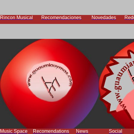
Rincon Musical
Recomendaciones
Novedades
Red
Music Space
Recomendations
News
Social