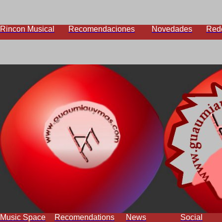
Rincon Musical
Recomendaciones
Novedades
Red
Music Space
Recomendations
News
Social