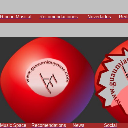
Rincon Musical
Recomendaciones
Novedades
Red
Music Space
Recomendations
News
Social