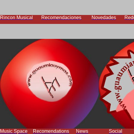
Rincon Musical
Recomendaciones
Novedades
Red
Music Space
Recomendations
News
Social