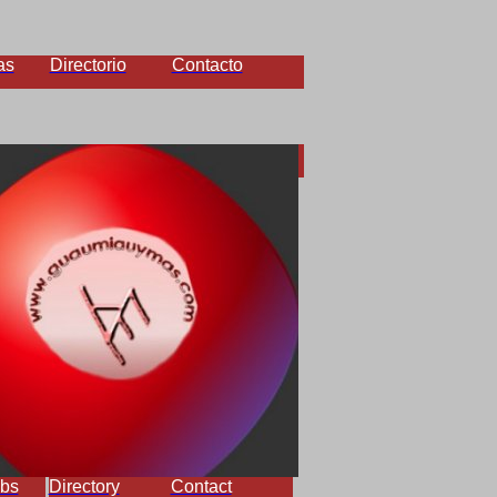
as
Directorio
Contacto
bs
Directory
Contact