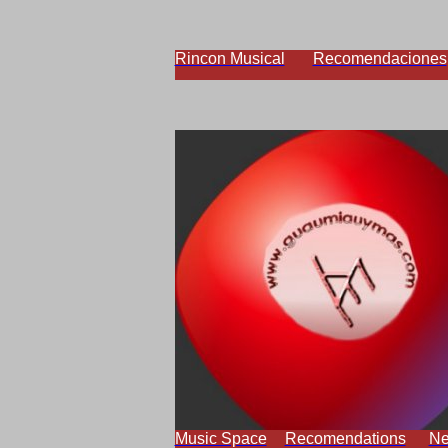
Rincon Musical
Recomendaciones
Music Space
Recomendations
N