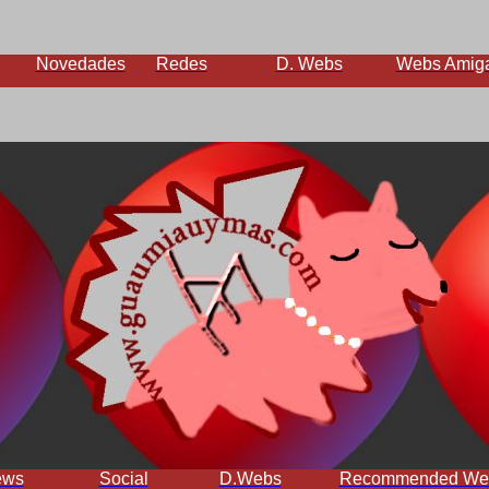
Novedades
Redes
D. Webs
Webs Amig
ews
Social
D.Webs
Recommended We