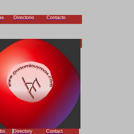
as
Directorio
Contacto
bs
Directory
Contact