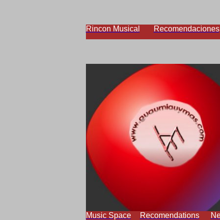
Rincon Musical
Recomendaciones
Music Space
Recomendations
N