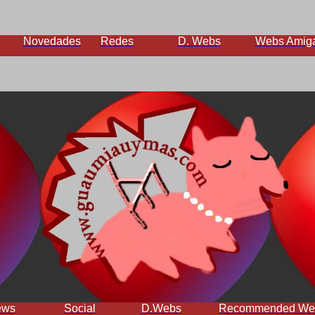
Novedades
Redes
D. Webs
Webs Amig
ews
Social
D.Webs
Recommended We