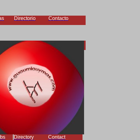
as
Directorio
Contacto
bs
Directory
Contact