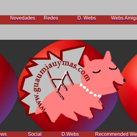
Novedades
Redes
D. Webs
Webs Amig
ews
Social
D.Webs
Recommended We