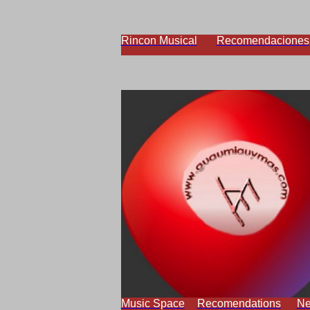
Rincon Musical
Recomendaciones
Music Space
Recomendations
N