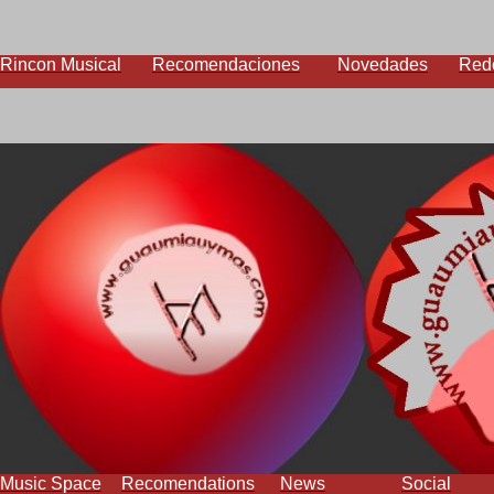
Rincon Musical
Recomendaciones
Novedades
Red
Music Space
Recomendations
News
Social