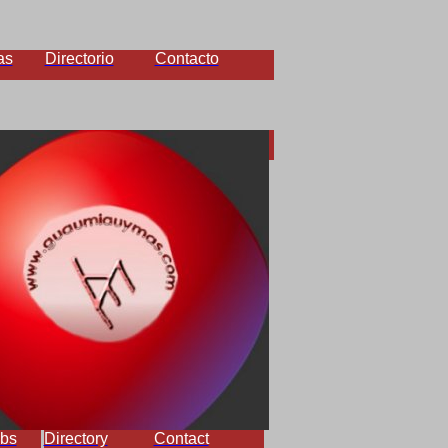
as
Directorio
Contacto
bs
Directory
Contact