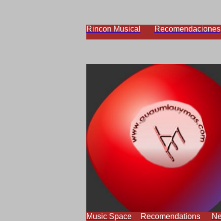
Rincon Musical
Recomendaciones
Music Space
Recomendations
N