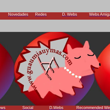
Novedades
Redes
D. Webs
Webs Amig
ews
Social
D.Webs
Recommended We