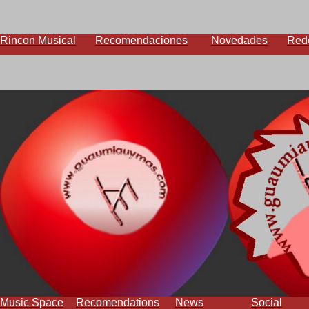
Rincon Musical
Recomendaciones
Novedades
Red
Music Space
Recomendations
News
Social